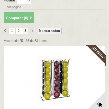
Mostrar
por página
Comparar (
0
)
1
2
3
Mostrar todos
Mostrando 25 - 33 de 33 items
¡OFERTA!